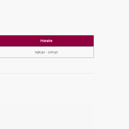
Club de Taekwondo Marseille –
13016 St André
Horaire
09h30 - 10h30