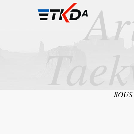
Ar
Taek
SOUS