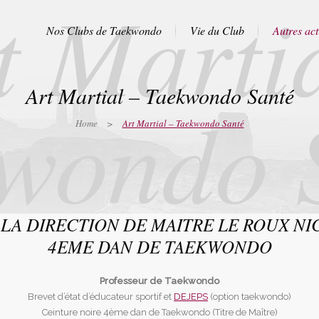
t Martia
Nos Clubs de Taekwondo
Vie du Club
Autres act
Art Martial – Taekwondo Santé
wondo 
Club de Taekwondo Allauch –
Club de Taekwondo Marseill
Les Gonagues & Pié d’Autry
13004 CMA Beausoleil
Home
>
Art Martial – Taekwondo Santé
Club de Taekwondo Aubagne
Club de Taekwondo Marseill
13004 CMA Hopkinson
Club de Taekwondo Auriol
Club de Taekwondo Marseill
Club de Taekwondo La Ciotat
13005 Jeanne d’Arc
Club de Taekwondo La Seyne
Club de Taekwondo Marseill
 LA DIRECTION DE MAITRE LE ROUX NI
13010 St Loup A.I.L
Club de Taekwondo Roquevaire
4EME DAN DE TAEKWONDO
Club de Taekwondo Marseill
Club de Taekwondo Saint
13010 St Thys
Zacharie
Professeur de Taekwondo
Club de Taekwondo Marseill
Club de Taekwondo Sanary sur
13011 La Valentine
Brevet d’état d’éducateur sportif et
DEJEPS
(option taekwondo)
mer
Ceinture noire 4ème dan de Taekwondo (Titre de Maître)