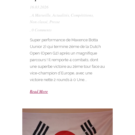
16.03.2026
,
A Marseille
,
Actualités
,
Compétitions
,
Non classé
,
Presse
,
0 Comments
Super performance de Maxence Botta
(Junior 2) qui termine 2ème de la Dutch
Open (Open G2) après un magnifique
parcours ! Il remporte 4 combats, dont
une superbe victoire au 2ème tour face au
vice-champion d’Europe, avec une
victoire nette 2 rounds à 0 Une...
Read More