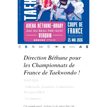
Direction Béthune pour
les Championnats de
France de Taekwondo !
19.05.2026
,
A Marseille
,
Actualités
,
Compétitions
,
En région PACA
,
0 Comments
Ce week-end, notre club sera fier de