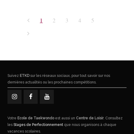
1
2
3
4
5
Suivez
ETKD
sur les réseaux sociaux, pour tout savoir sur nos
dernières actualités ou les prochaines compétitions.
Votre
Ecole de Taekwondo
est aussi un
Centre de Loisir
. Consultez
les
Stages de Perfectionnement
que nous organisons à chaque
vacances scolaires.