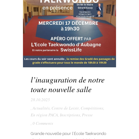
l’inauguration de notre
toute nouvelle salle
28.10.2025
,
Actualités
,
Centre de Loisir
,
Compétitions
,
En région PACA
,
Inscriptions
,
Presse
,
0 Comments
Grande nouvelle pour l’École Taekwondo