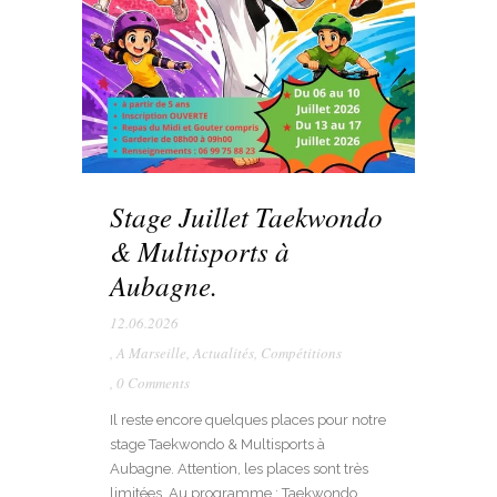
Stage Juillet Taekwondo
& Multisports à
Aubagne.
12.06.2026
,
A Marseille
,
Actualités
,
Compétitions
,
0 Comments
Il reste encore quelques places pour notre
stage Taekwondo & Multisports à
Aubagne. Attention, les places sont très
limitées. Au programme : Taekwondo