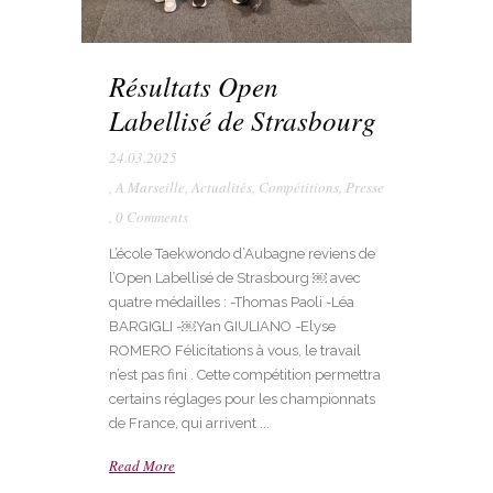
Résultats Open
Labellisé de Strasbourg
24.03.2025
,
A Marseille
,
Actualités
,
Compétitions
,
Presse
,
0 Comments
L’école Taekwondo d’Aubagne reviens de
l’Open Labellisé de Strasbourg ￼ avec
quatre médailles : -Thomas Paoli -Léa
BARGIGLI -￼Yan GIULIANO -Elyse
ROMERO Félicitations à vous, le travail
n’est pas fini . Cette compétition permettra
certains réglages pour les championnats
de France, qui arrivent ...
Read More