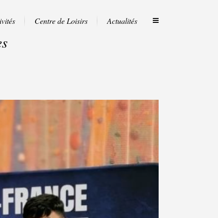
ivités
Centre de Loisirs
Actualités
es
e –
Club de Taekwondo Marseille –
13012 St Barnabé
e –
Club de Taekwondo Marseille –
13012 St Julien
e –
Club de Taekwondo Marseille –
13013 La Rose Castors
e –
Club de Taekwondo Marseille –
13013 La Garde
e –
Club de Taekwondo Marseille –
13013 Les Olives
e –
Club de Taekwondo Marseille –
13014 La Batarelle