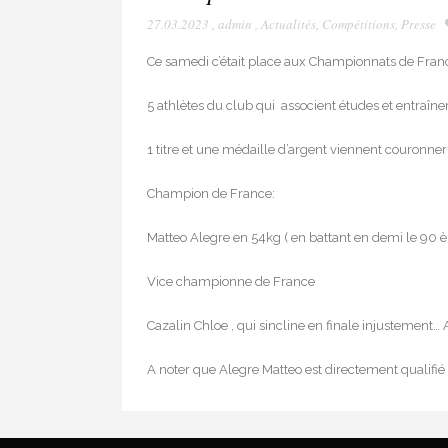
27.03.2023
,
admin
,
Actualités
,
Compétitions
,
Presse
Ce samedi c’était place aux Championnats de Franc
5 athlètes du club qui associent études et entraîne
1 titre et une médaille d’argent viennent couronn
Champion de France:
Matteo Alegre en 54kg ( en battant en demi le 90 
Vice championne de France
Cazalin Chloe , qui sincline en finale injustement… A
A noter que Alegre Matteo est directement qualifi